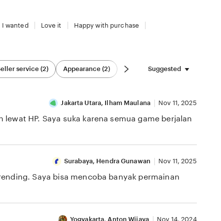
 I wanted
Love it
Happy with purchase
Suggested
eller service (2)
Appearance (2)
Jakarta Utara, Ilham Maulana
Nov 11, 2025
 lewat HP. Saya suka karena semua game berjalan
Surabaya, Hendra Gunawan
Nov 11, 2025
trending. Saya bisa mencoba banyak permainan
Yogyakarta, Anton Wijaya
Nov 14, 2024