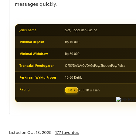
messages quickly.
Jenis Game
Slot, Togel dan Casino
Minimal Deposit
Rp 10.000
Minimal Withdraw
Rp 50.000
Transaksi Pembayaran
QRIS/DANA/OVO/GoPay/ShopeePay/Pulsa
Perkiraan Waktu Proses
10-60 Detik
Rating
5.0 ⭐
- 55.1K ulasan
Listed on Oct 13, 2025
177 favorites