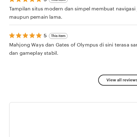
out
Tampilan situs modern dan simpel membuat navigasi 
of
5
maupun pemain lama.
stars
5
5
This item
out
Mahjong Ways dan Gates of Olympus di sini terasa sa
of
5
dan gameplay stabil.
stars
View all reviews