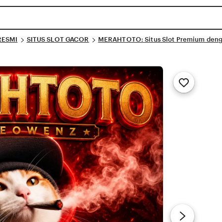
RESMI
SITUS SLOT GACOR
MERAHTOTO: Situs Slot Premium dengan
Add
to
Favorites